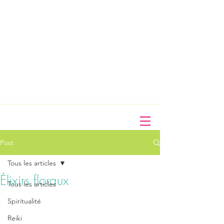
Post
Tous les articles
Élixirs floraux
Tous les articles
Spiritualité
Reiki