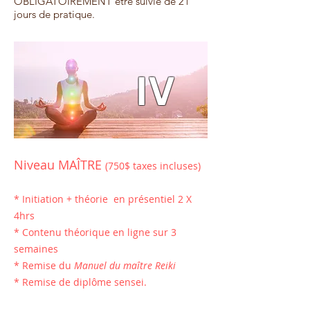
OBLIGATOIREMENT être suivie de 21
jours de pratique.
IV
Niveau MAÎTRE
(750$ taxes incluses)
* I
nitiation + théorie en présentiel 2 X
4hrs
* C
ontenu théorique en ligne sur 3
semaines
* Remise du
Manuel du maître Reiki
* Remise de diplôme sensei.