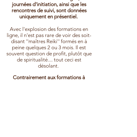
journées d'initiation, ainsi que les
rencontres de suivi, sont données
uniquement en présentiel.
Avec l'explosion des formations en
ligne, il n'est pas rare de voir des soit-
disant ''maîtres Reiki'' formés en à
peine quelques 2 ou 3 mois. Il est
souvent question de profit, plutôt que
de spiritualité.... tout ceci est
désolant.
Contrairement aux formations à
rabais, JE VOUS OFFRE :
Des rencontres de suivi
pour
répondre à vos questions et m'assurer
que la théorie et la pratique sont bien
assimilées.
Une certification valide et
reconnue par vos pairs.