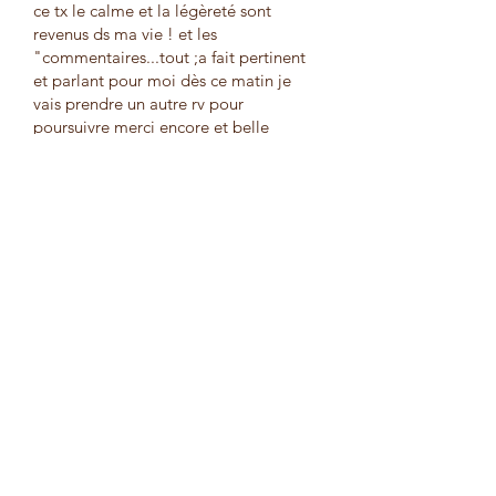
ce tx le calme et la légèreté sont
revenus ds ma vie ! et les
"commentaires...tout ;a fait pertinent
et parlant pour moi dès ce matin je
vais prendre un autre rv pour
poursuivre merci encore et belle
journée
Lyne C
Note:
★ ★ ★ ★ ★
Avis: Je serai éternellement
reconnaissante envers Raphaëlle pour
toute l’aide qu’elle m’a donné. Sa
douceur, son écoute et son expertise
sont quelques-unes de ses qualités.
N’hésitez pas à la rencontrer. Merci
pour tout.