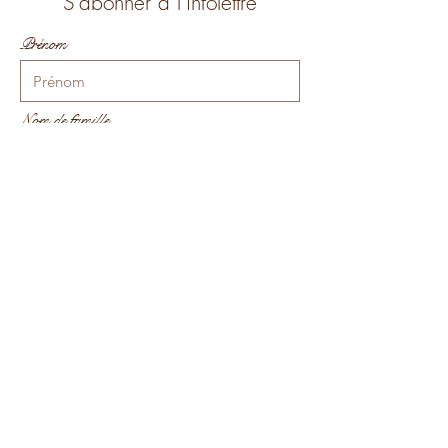
S'abonner à l'infolettre
Prénom
Nom de famille
E-mail
Je souhaite m'abonner à votre liste
de diffusion.
M'INSCRIRE