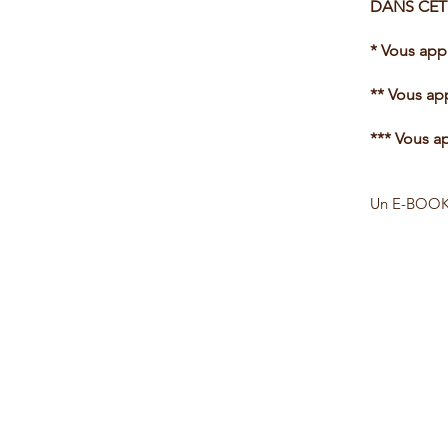
DANS CET
* Vous appr
** Vous ap
*** Vous a
Un E-BOOK r